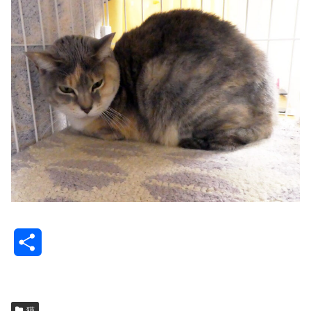
共
有
猫