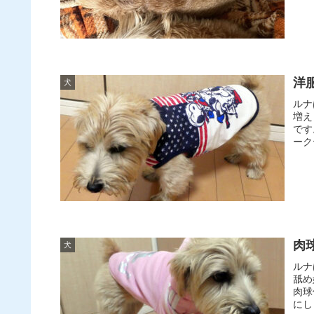
洋
犬
ルナ
増え
です
ーク
肉
犬
ルナ
舐め
肉球
にし