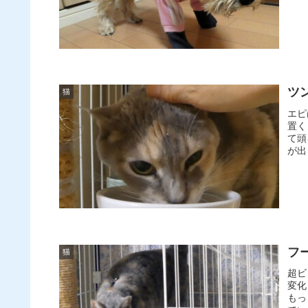
ツ
猫
エピ
置く
て頭
が出
フ
猫
超ビ
変化
もっ