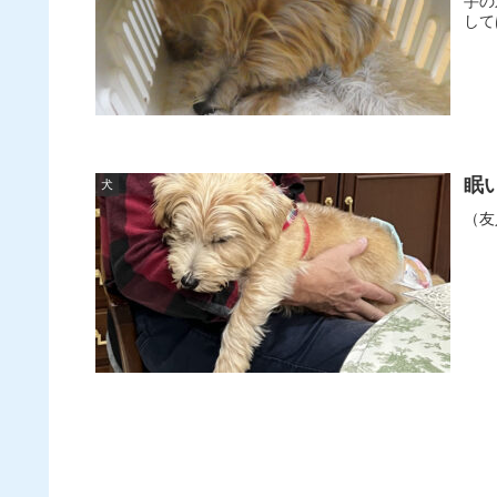
手の
して
眠
犬
（友