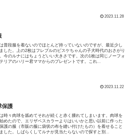
2023.11.28
服
は普段服を着ないのでほとんど持っていないのですが、最近少し
ました。上の2枚はフレブルのビスケちゃんの子犬時代のおさがり
。今のルナにはちょうどいい大きさです。次の1枚は同じノーフォ
テリアのハリー君ママからのプレゼントです。これ...
2023.11.22
球保護
は時々肉球を舐めてそれが続くと赤く腫れてしまいます。肉球を
始めたので、エリザベスカラーよりはいいかと思い以前に作った
保護の服（市販の服に袋状の布を縫い付けたもの）を着せること
ました。しばらくしてルナが見当たらないので探すと別...