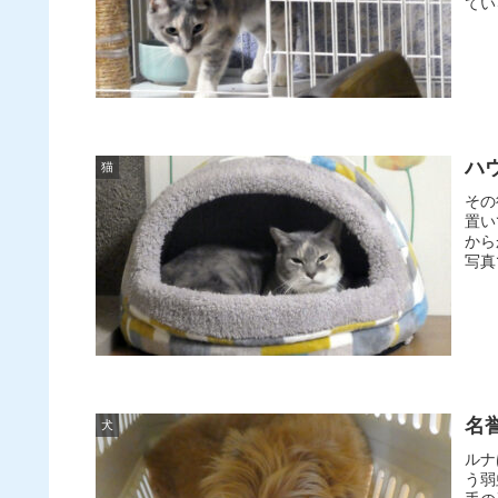
てい
ハ
猫
その
置い
から
写真
名
犬
ルナ
う弱