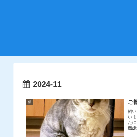
2024-11
ご
猫
飼い
いま
たに
機嫌