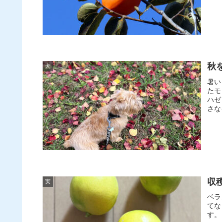
秋
犬
暑い
たモ
ハゼ
さな
収
実
ベラ
てな
す。