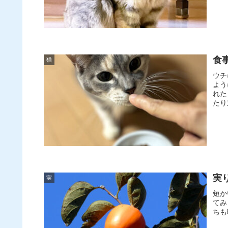
食
猫
ウチ
よう
れた
たり
実
実
短か
てみ
ちも