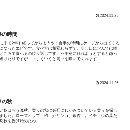
2024.11.29
事の時間
に来て2年も経ってからようやく食事の時間にケージから出てくる
になったエピです。食べ方は相変わらずで、少し口に含んでは離
ところで食べるの繰り返しです。不用意に触れようとすると怒っ
逃げたりですが、上手くいくと匂いを嗅いでくれます...
2024.11.26
りの秋
い秋はもう晩秋。実りの秋に必死にしがみついている実々を探し
ました。ローズヒップ、柿、姫リンゴ、銀杏…。イチョウの葉た
晩秋を告げ始めたね。