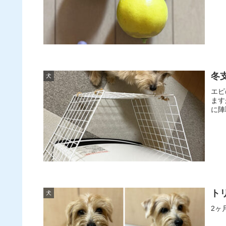
冬
犬
エピ
ます
に陣
ト
犬
2ヶ