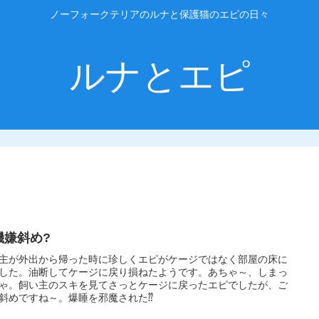
ノーフォークテリアのルナと保護猫のエピの日々
ルナとエピ
機嫌斜め?
主が外出から帰った時に珍しくエピがケージではなく部屋の床に
した。油断してケージに戻り損ねたようです。あちゃ～、しまっ
ゃ。飼い主のスキを見てさっとケージに戻ったエピでしたが、ご
斜めですね～。爆睡を邪魔された⁇