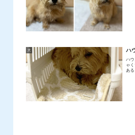
ハ
犬
ハウ
ゃく
ある