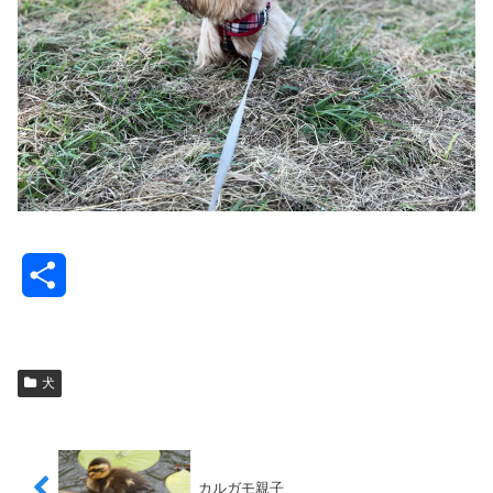
共
有
犬
カルガモ親子