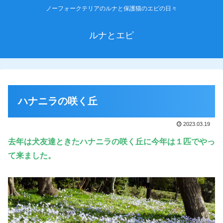
ノーフォークテリアのルナと保護猫のエピの日々
ルナとエピ
ハナニラの咲く丘
2023.03.19
去年は犬友達ときたハナニラの咲く丘
に
今年は１匹でやっ
て来ました。