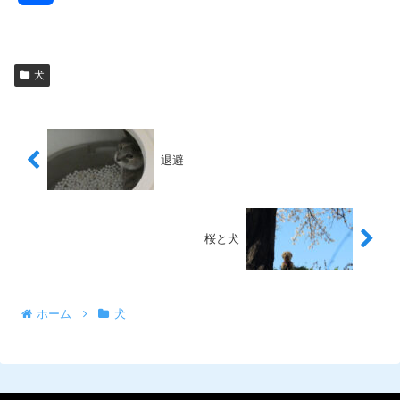
有
犬
退避
桜と犬
ホーム
犬