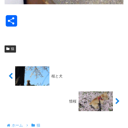
共
有
猫
桜と犬
惜桜
ホーム
猫