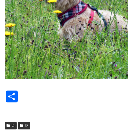
共
有
犬
花