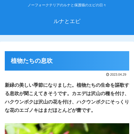
ノーフォークテリアのルナと保護猫のエピの日々
ルナとエピ
植物たちの息吹
2023.04.29
新緑の美しい季節になりました。植物たちの生命を謳歌す
る息吹が聞こえてきそうです。
カエデは沢山の種を付け、
ハクウンボクは沢山の花を付け、ハクウンボクにそっくり
な花のエゴノキはまだ
ほとんど
が
蕾です。