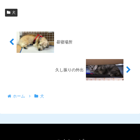
犬
昼寝場所
久し振りの外出
ホーム
犬