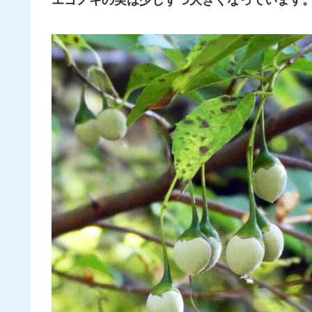
エゴノキ
の
実は少しずつ
大きく
なっています