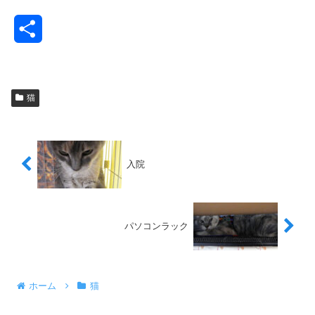
共
有
猫
入院
パソコンラック
ホーム
猫