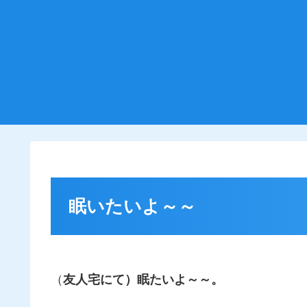
眠いたいよ～～
（
友人宅にて）眠たいよ～～。