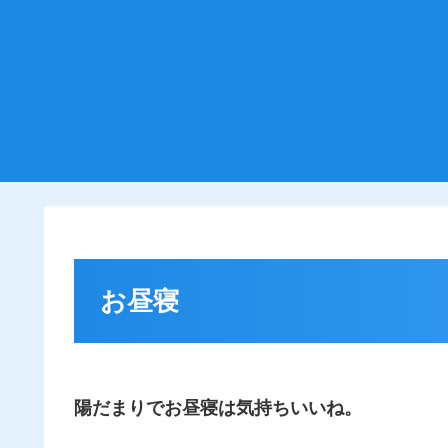
お昼寝
陽だまり
で
お昼寝は気持ちいいね。