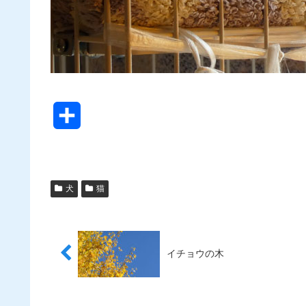
共
有
犬
猫
イチョウの木