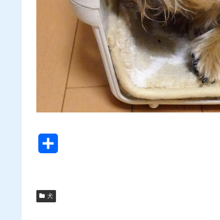
共
有
犬