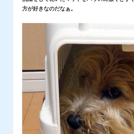
方が好きなの
だな
ぁ。