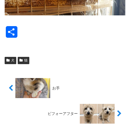
共
有
犬
猫
お手
ビフォーアフター