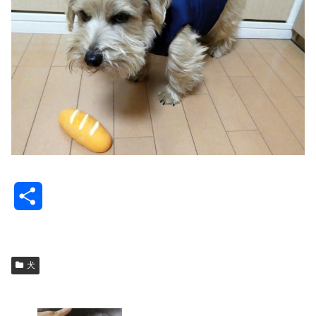
共
有
犬