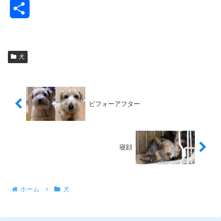
共
有
犬
ビフォーアフター
寝顔
ホーム
犬