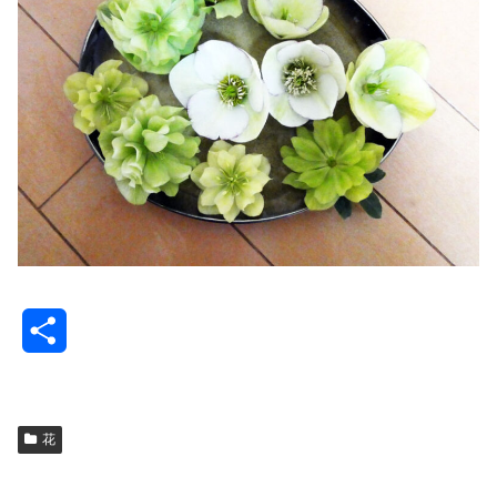
共
有
花