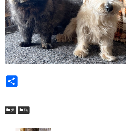
共
有
犬
猫