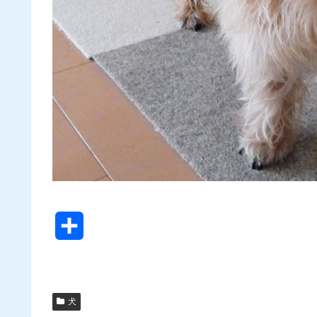
共
有
犬