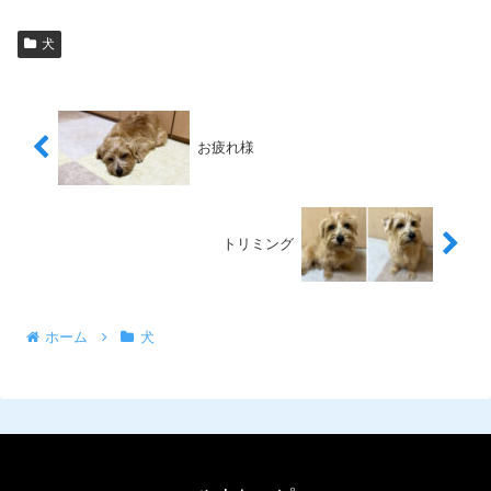
犬
お疲れ様
トリミング
ホーム
犬