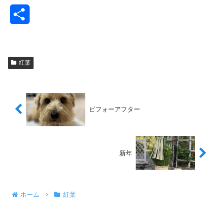
共
有
紅葉
ビフォーアフター
新年
ホーム
紅葉