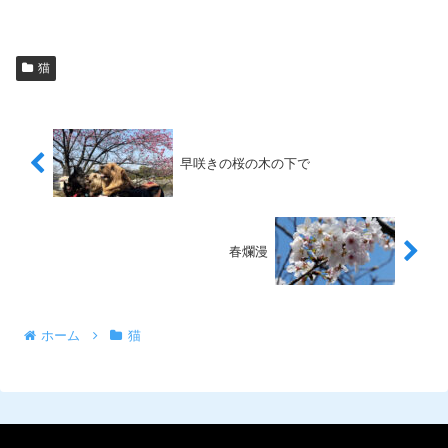
有
猫
早咲きの桜の木の下で
春爛漫
ホーム
猫