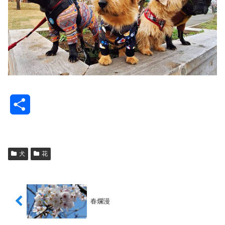
共
有
犬
花
春爛漫