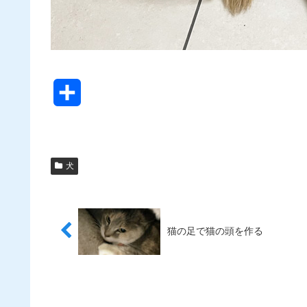
共
有
犬
猫の足で猫の頭を作る