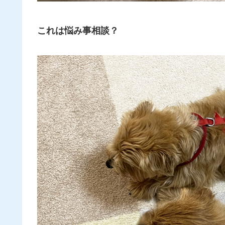
これは
悩み事相談
？