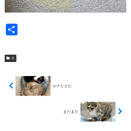
共
有
犬
ルナとエピ
まだまだ