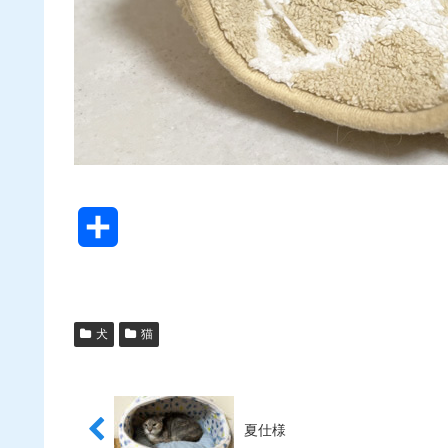
共
有
犬
猫
夏仕様