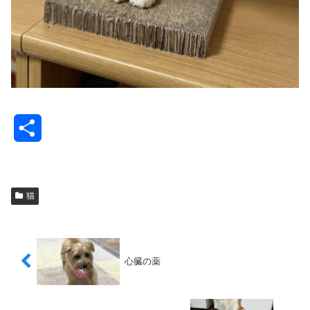
共
有
猫
心臓の薬