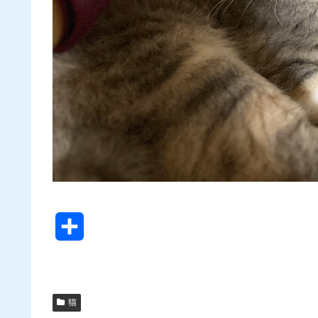
共
有
猫