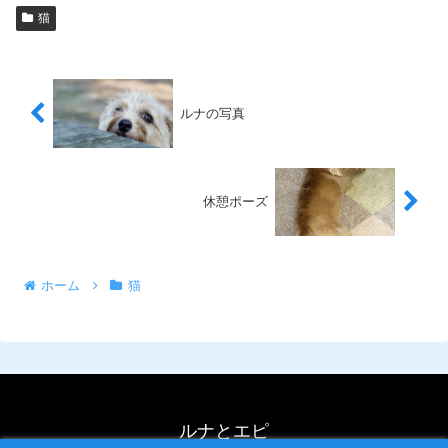
猫
ルナの写真
休憩ポーズ
ホーム
猫
ルナとエピ