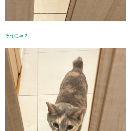
そう
にゃ
？