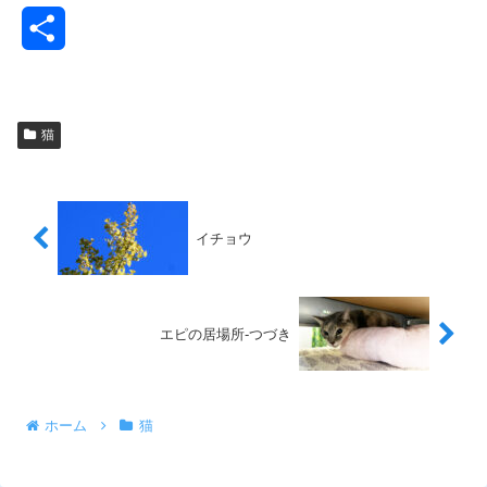
共
有
猫
イチョウ
エピの居場所-つづき
ホーム
猫