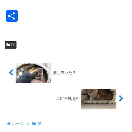
共
有
猫
落ち着いた？
エピの居場所
ホーム
猫