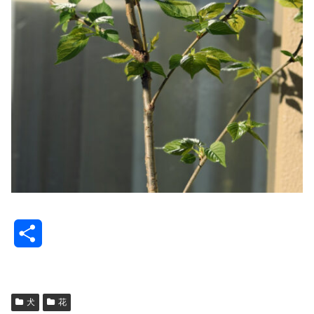
共
有
犬
花