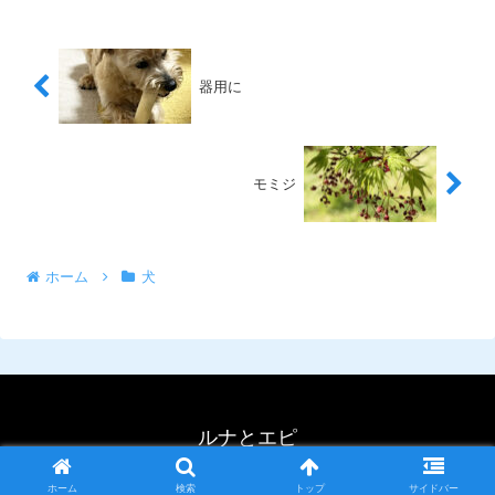
器用に
モミジ
ホーム
犬
ルナとエピ
© 2023 ルナとエピ.
ホーム
検索
トップ
サイドバー