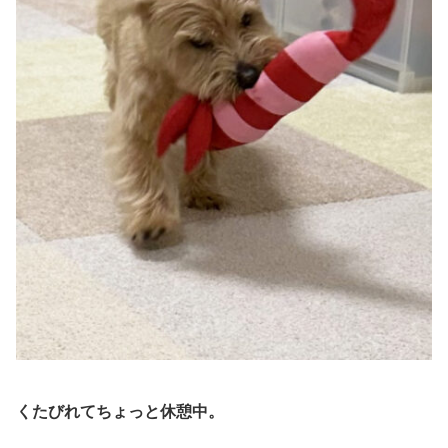
くたびれてちょっと休憩中。