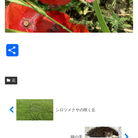
共
有
花
シロツメクサの咲く丘
猫の手