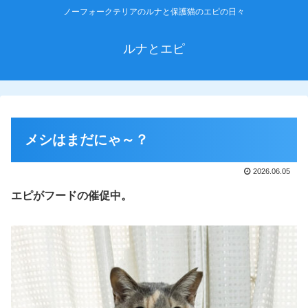
ノーフォークテリアのルナと保護猫のエピの日々
ルナとエピ
メシはまだにゃ～？
2026.06.05
エピ
が
フードの催促中。