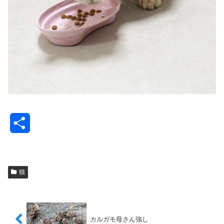
共
有
猫
カルガモ母さん強し