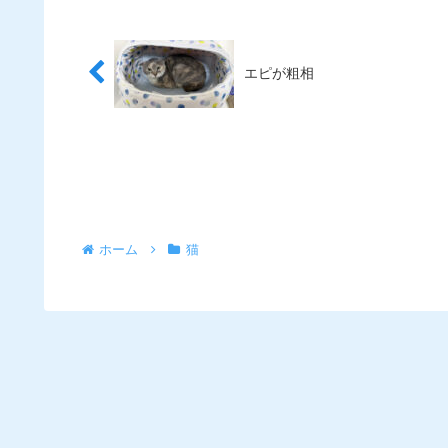
エピが粗相
ホーム
猫