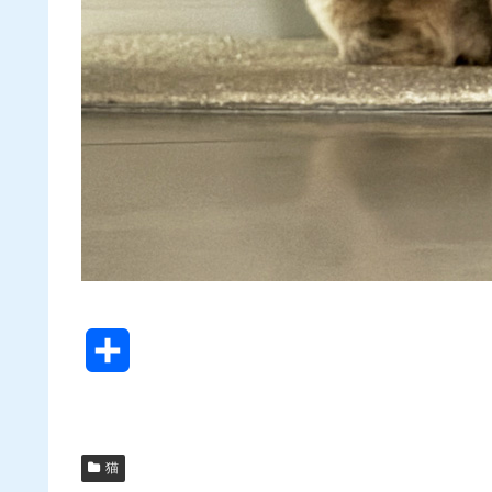
共
有
猫