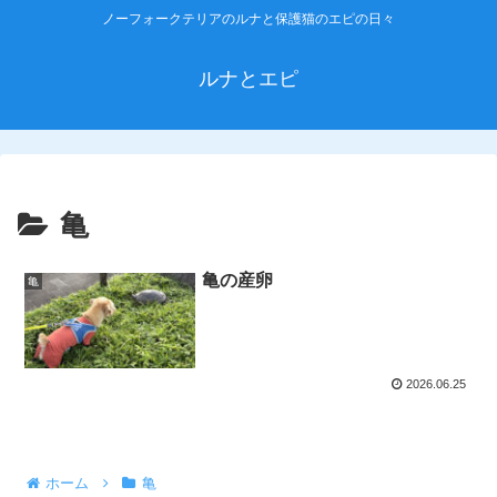
ノーフォークテリアのルナと保護猫のエピの日々
ルナとエピ
亀
亀の産卵
亀
2026.06.25
ホーム
亀