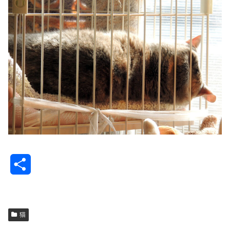
共
有
猫