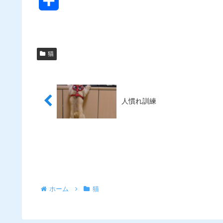
共
有
猫
人慣れ訓練
ホーム
猫