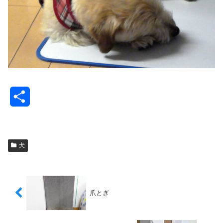
共
有
犬
爪とぎ