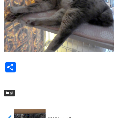
共
有
猫