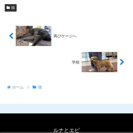
猫
再びケージへ
学校
ホーム
猫
ルナとエピ