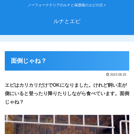
ノーフォークテリアのルナと保護猫のエピの日々
ルナとエピ
面倒じゃね？
2023.08.25
エピはカリカリだけでOKになりました。けれど飼い主が
側
に
いると
登ったり降りたり
しながら食べています。面倒
じゃね？