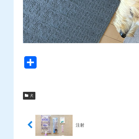
共
有
犬
注射