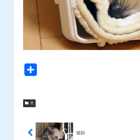
共
有
犬
寝顔