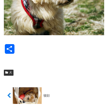
共
有
犬
寝顔