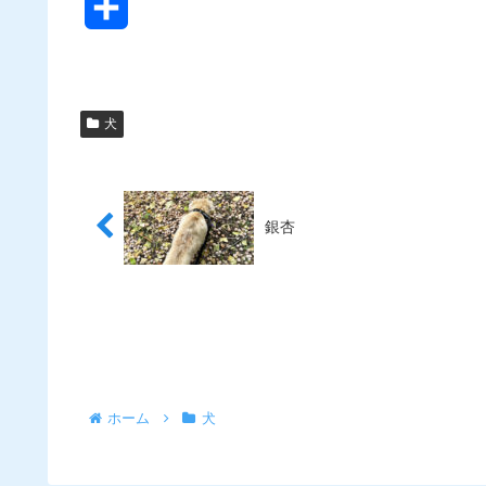
共
有
犬
銀杏
ホーム
犬