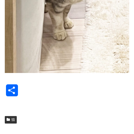
共
有
猫