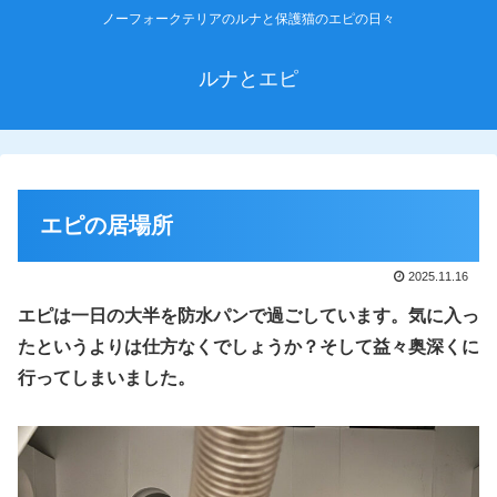
ノーフォークテリアのルナと保護猫のエピの日々
ルナとエピ
エピの居場所
2025.11.16
エピは
一日の
大半を
防水パンで過ごしています。気に入っ
たというよりは仕方なくでしょうか？そして益々奥深くに
行ってしまいました。