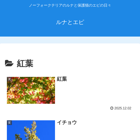
ノーフォークテリアのルナと保護猫のエピの日々
ルナとエピ
紅葉
紅葉
犬
2025.12.02
イチョウ
実