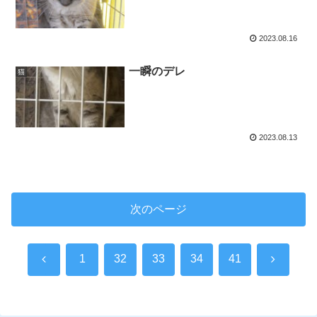
2023.08.16
一瞬のデレ
猫
2023.08.13
次のページ
前
次
1
32
33
34
41
へ
へ